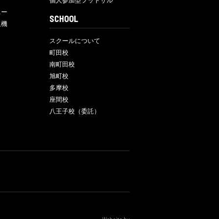
個人参加型フットサル
ニー
SCHOOL
販機
スクールについて
町田校
南町田校
旭町校
多摩校
座間校
八王子校（委託）