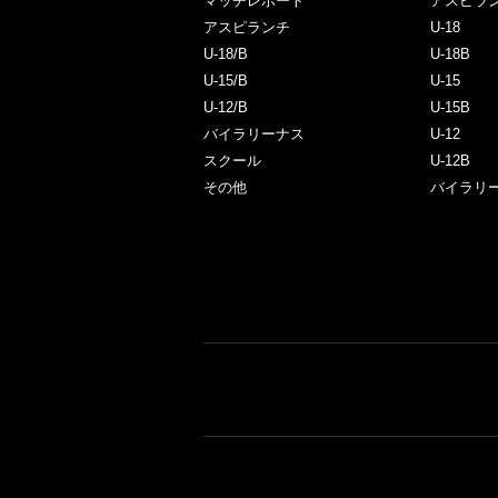
マッチレポート
アスピラ
アスピランチ
U-18
U-18/B
U-18B
U-15/B
U-15
U-12/B
U-15B
バイラリーナス
U-12
スクール
U-12B
その他
バイラリ