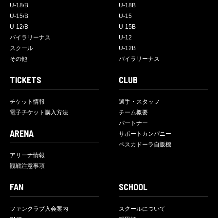
U-18/B
U-18B
U-15/B
U-15
U-12/B
U-15B
バイラリーナス
U-12
スクール
U-12B
その他
バイラリーナス
TICKETS
CLUB
チケット情報
選手・スタッフ
電子チケット購入方法
チーム概要
パートナー
ARENA
サポートカンパニー
ペスカドーラ自販機
アリーナ情報
観戦注意事項
FAN
SCHOOL
ファンクラブ入会案内
スクールについて