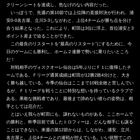
クリーンシートを達成し、危なげのない内容だった。
いっぽうで、先週の第10節では上位陣の直接対決が行われ、浦
安0-0名古屋、立川3-3しながわと、上位4チームが勝ち点を分け
合う結果となった。これにより、町田は3位に浮上、首位浦安と3
ポイント差まで迫ることができた。
この最良のリスタートを“最高のリスタート”にするために、今
日のゲームにも勝利し、ホーム２連勝で勢いに乗りたいところ
だ！
対戦相手のヴォスクオーレ仙台は5年ぶりにＦ１に復帰したチ
ームである。Ｆリーグ通算成績は町田が12勝2敗4分けと、大き
く勝ち越している。今季の仙台はここまで10戦全敗と苦しんでい
るが、Ｆ１リーグを戦うことに特別な想いを持っているクラブで
ある。果敢な挑戦者であり、最後まで諦めない彼らの姿勢は、相
手としては厄介だ。
とはいえ我らが町田にも、譲れないものがある。ここホームで
の勝利と、昨季目前で逃したトロフィーは、どんな相手にも譲る
ことはできない。来週の第12節からは、しながわ、浦安、立川、
名古屋と、上位4チームとの連戦が控えている。いい状態でこの