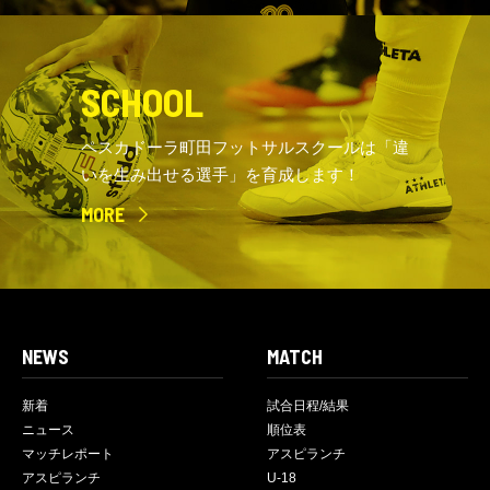
SCHOOL
ペスカドーラ町田フットサルスクールは「違
いを生み出せる選手」を育成します！
MORE
NEWS
MATCH
新着
試合日程/結果
ニュース
順位表
マッチレポート
アスピランチ
アスピランチ
U-18