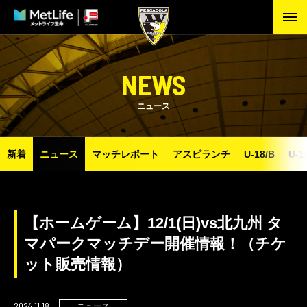
NEWS
ニュース
新着
ニュース
マッチレポート
アスピランチ
U-18/B
U-1
【ホームゲーム】12/1(日)vs北九州 タ
マパークマッチデー開催情報！（チケ
ット販売情報）
2024.11.18
ニュース