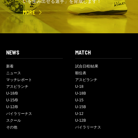
いを生み出せる選手」を育成します！
MORE
NEWS
MATCH
新着
試合日程/結果
ニュース
順位表
マッチレポート
アスピランチ
アスピランチ
U-18
U-18/B
U-18B
U-15/B
U-15
U-12/B
U-15B
バイラリーナス
U-12
スクール
U-12B
その他
バイラリーナス