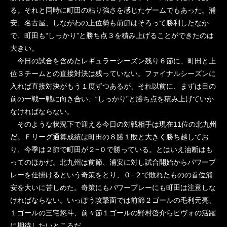
る。それと同時に町田の粘り強さを感じたゲームでもあった。浦
安、名古屋、しながわの上位勢も前節はそろって勝利したなか
で、町田も“しっかり”と勝ち点３を積み上げることができたのは
大きい。
今日の試合を含めたレギュラーシーズン残り６節に、町田と上
位３チームとの直接対決は残っていない。ファイナルシーズンに
入れば直接対決がもう１度ずつあるが、それ以前に、まずは目の
前の一戦一戦に向き合い、“しっかり”と勝ち点を積み上げていか
なければならない。
そのような状況下で迎える今日の対戦相手は現在11位の北九州
だ。Ｆリーグ通算成績は町田の８勝１敗と大きく勝ち越してお
り、今季は２節で町田が２−０で勝っている。とはいえ油断はも
ってのほかだ。北九州は前節、浦安に対し試合開始からパワープ
レーを仕掛けるという奇策をとり、０−２で敗れたものの首位浦
安を大いに苦しめた。奇策にもパワープレーにも町田は注意しな
ければならない。いっぽう攻撃面では前節２ゴールの毛利元亮、
１ゴールの三宅悠斗、前々節１ゴールの野村啓介らピヴォの活躍
に期待したいところだ。