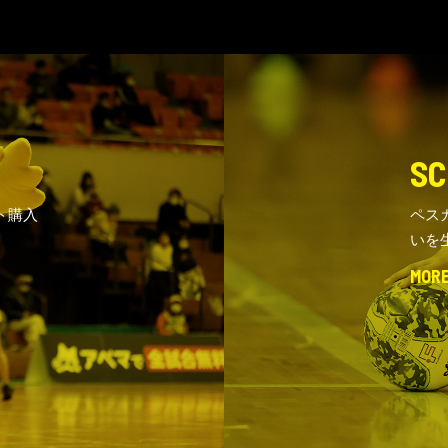
SC
ト購入
ペス
いを
MOR