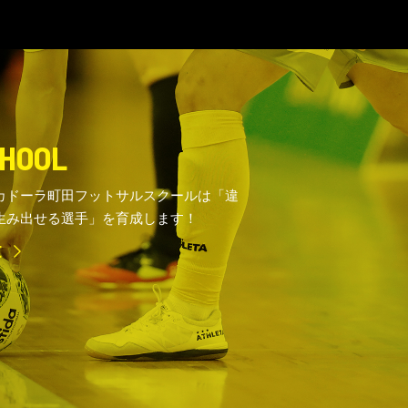
HOOL
カドーラ町田フットサルスクールは「違
生み出せる選手」を育成します！
E