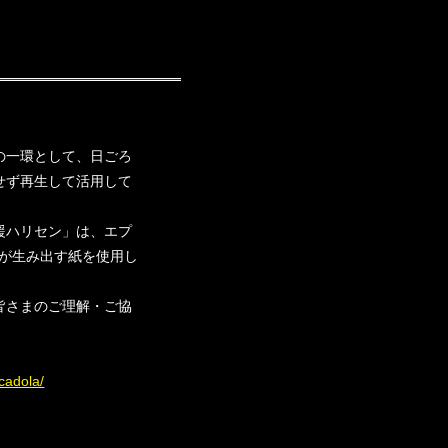
の一環として、日ごろ
せず再生して活用して
援ハリセン」は、エプ
が生み出す紙を使用し
皆さまのご理解・ご協
cadola/