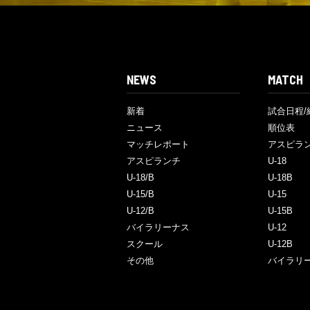
NEWS
MATCH
新着
試合日程/
ニュース
順位表
マッチレポート
アスピラ
アスピランチ
U-18
U-18/B
U-18B
U-15/B
U-15
U-12/B
U-15B
バイラリーナス
U-12
スクール
U-12B
その他
バイラリ