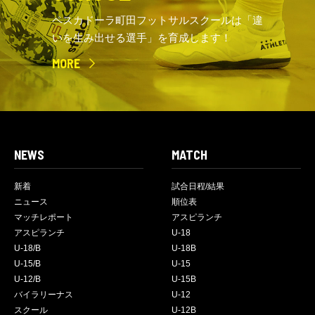
ペスカドーラ町田フットサルスクールは「違
いを生み出せる選手」を育成します！
MORE
NEWS
MATCH
新着
試合日程/結果
ニュース
順位表
マッチレポート
アスピランチ
アスピランチ
U-18
U-18/B
U-18B
U-15/B
U-15
U-12/B
U-15B
バイラリーナス
U-12
スクール
U-12B