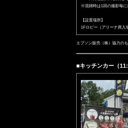
※混雑時は1回の撮影毎に
【設置場所】
1Fロビー（アリーナ席入
エプソン販売（株）協力の
■キッチンカー（11