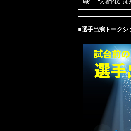
場所：1F入場口付近（雨
■選手出演トークショー