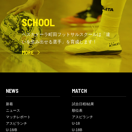
SCHOOL
ペスカドーラ町田フットサルスクールは「違
いを生み出せる選手」を育成します！
MORE
NEWS
MATCH
新着
試合日程/結果
ニュース
順位表
マッチレポート
アスピランチ
アスピランチ
U-18
U-18/B
U-18B