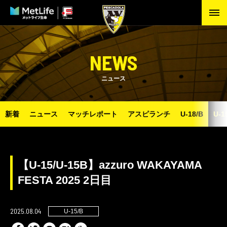
NEWS
ニュース
新着
ニュース
マッチレポート
アスピランチ
U-18/B
U-1
【U-15/U-15B】azzuro WAKAYAMA
FESTA 2025 2日目
2025.08.04
U-15/B