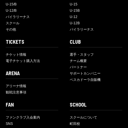
U-15/B
U-15
U-12/B
U-15B
バイラリーナス
U-12
スクール
U-12B
その他
バイラリーナス
TICKETS
CLUB
チケット情報
選手・スタッフ
電子チケット購入方法
チーム概要
パートナー
ARENA
サポートカンパニー
ペスカドーラ自販機
アリーナ情報
観戦注意事項
FAN
SCHOOL
ファンクラブ入会案内
スクールについて
SNS
町田校