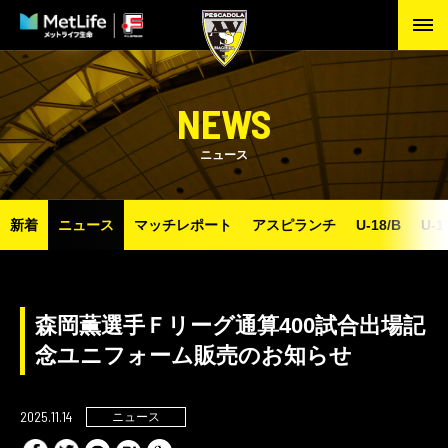
NEWS
ニュース
新着
ニュース
マッチレポート
アスピランチ
U-18/B
U-1
森岡薫選手Ｆリーグ通算400試合出場記
念ユニフォーム販売のお知らせ
2025.11.14
ニュース