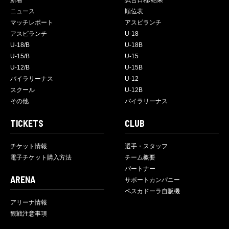
新着
試合日程/結果
ニュース
順位表
マッチレポート
アスピランチ
アスピランチ
U-18
U-18/B
U-18B
U-15/B
U-15
U-12/B
U-15B
バイラリーナス
U-12
スクール
U-12B
その他
バイラリーナス
TICKETS
CLUB
チケット情報
選手・スタッフ
電子チケット購入方法
チーム概要
パートナー
ARENA
サポートカンパニー
ペスカドーラ自販機
アリーナ情報
観戦注意事項