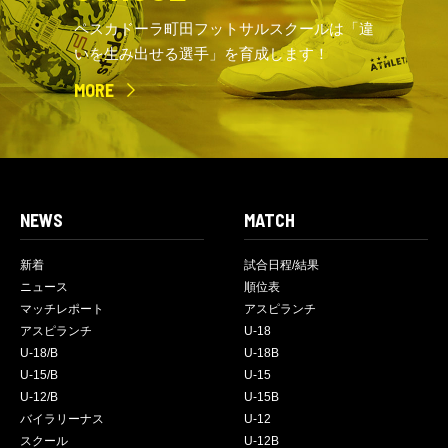
ペスカドーラ町田フットサルスクールは「違
いを生み出せる選手」を育成します！
MORE
NEWS
MATCH
新着
試合日程/結果
ニュース
順位表
マッチレポート
アスピランチ
アスピランチ
U-18
U-18/B
U-18B
U-15/B
U-15
U-12/B
U-15B
バイラリーナス
U-12
スクール
U-12B