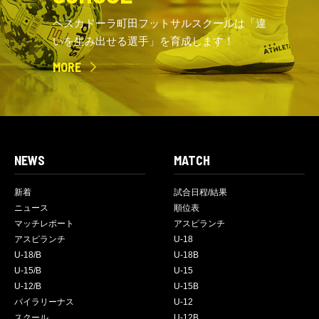
ペスカドーラ町田フットサルスクールは「違
いを生み出せる選手」を育成します！
MORE
NEWS
MATCH
新着
試合日程/結果
ニュース
順位表
マッチレポート
アスピランチ
アスピランチ
U-18
U-18/B
U-18B
U-15/B
U-15
U-12/B
U-15B
バイラリーナス
U-12
スクール
U-12B