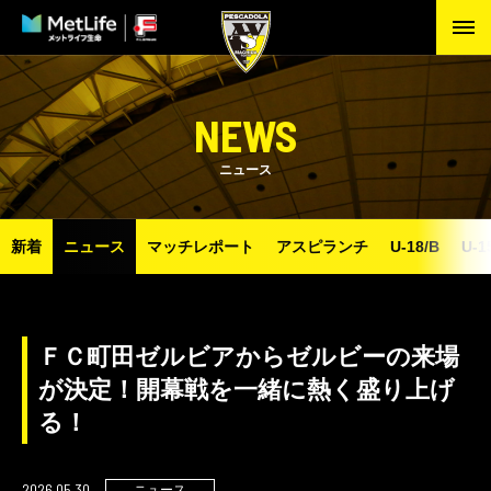
NEWS
ニュース
新着
ニュース
マッチレポート
アスピランチ
U-18/B
U-1
ＦＣ町田ゼルビアからゼルビーの来場
が決定！開幕戦を一緒に熱く盛り上げ
る！
2026.05.30
ニュース