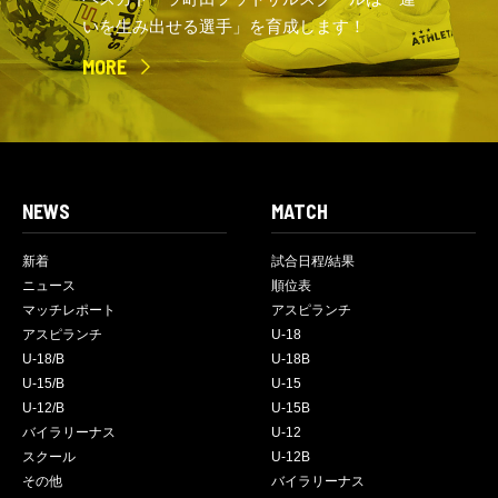
いを生み出せる選手」を育成します！
MORE
NEWS
MATCH
新着
試合日程/結果
ニュース
順位表
マッチレポート
アスピランチ
アスピランチ
U-18
U-18/B
U-18B
U-15/B
U-15
U-12/B
U-15B
バイラリーナス
U-12
スクール
U-12B
その他
バイラリーナス