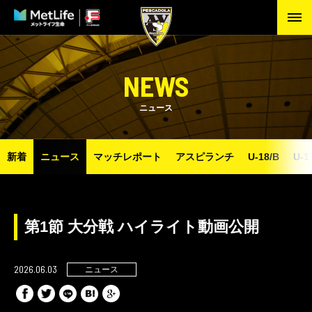
NEWS
ニュース
新着
ニュース
マッチレポート
アスピランチ
U-18/B
U-1
第1節 大分戦 ハイライト動画公開
2026.06.03
ニュース