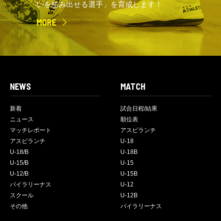
いを生み出せる選手」を育成します！
MORE
NEWS
MATCH
新着
試合日程/結果
ニュース
順位表
マッチレポート
アスピランチ
アスピランチ
U-18
U-18/B
U-18B
U-15/B
U-15
U-12/B
U-15B
バイラリーナス
U-12
スクール
U-12B
その他
バイラリーナス