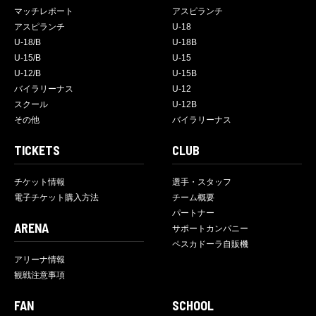
マッチレポート
アスピランチ
アスピランチ
U-18
U-18/B
U-18B
U-15/B
U-15
U-12/B
U-15B
バイラリーナス
U-12
スクール
U-12B
その他
バイラリーナス
TICKETS
CLUB
チケット情報
選手・スタッフ
電子チケット購入方法
チーム概要
パートナー
ARENA
サポートカンパニー
ペスカドーラ自販機
アリーナ情報
観戦注意事項
FAN
SCHOOL