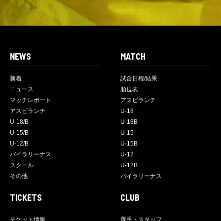
NEWS
MATCH
新着
試合日程/結果
ニュース
順位表
マッチレポート
アスピランチ
アスピランチ
U-18
U-18/B
U-18B
U-15/B
U-15
U-12/B
U-15B
バイラリーナス
U-12
スクール
U-12B
その他
バイラリーナス
TICKETS
CLUB
チケット情報
選手・スタッフ