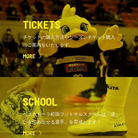
TICKETS
チケットの購入方法やシーズンチケット購入
のご案内をいたします。
MORE
SCHOOL
ペスカドーラ町田フットサルスクールは「違
いを生み出せる選手」を育成します！
MORE