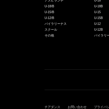
アスピランチ
U-18
U-18/B
U-18B
U-15/B
U-15
U-12/B
U-15B
バイラリーナス
U-12
スクール
U-12B
その他
バイラリ
チアダンス
お問い合わせ
プライバ