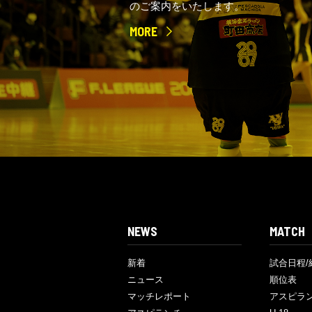
のご案内をいたします。
MORE
NEWS
MATCH
新着
試合日程/
ニュース
順位表
マッチレポート
アスピラ