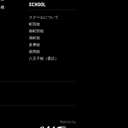
ニー
SCHOOL
販機
スクールについて
町田校
南町田校
旭町校
多摩校
座間校
八王子校（委託）
Website by