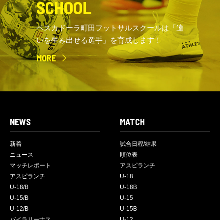
SCHOOL
ペスカドーラ町田フットサルスクールは「違
いを生み出せる選手」を育成します！
MORE
NEWS
MATCH
新着
試合日程/結果
ニュース
順位表
マッチレポート
アスピランチ
アスピランチ
U-18
U-18/B
U-18B
U-15/B
U-15
U-12/B
U-15B
バイラリーナス
U-12