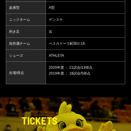
血液型
A型
ニックネーム
ゲンスケ
利き足
右
前所属チーム
ペスカドーラ町田U-18
シューズ
ATHLETA
2020年度 ： 21試合/13得点
出場/得点
2019年度 ： 18試合/5得点
TICKETS