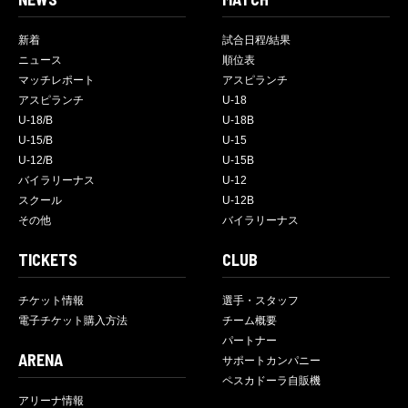
新着
試合日程/結果
ニュース
順位表
マッチレポート
アスピランチ
アスピランチ
U-18
U-18/B
U-18B
U-15/B
U-15
U-12/B
U-15B
バイラリーナス
U-12
スクール
U-12B
その他
バイラリーナス
TICKETS
CLUB
チケット情報
選手・スタッフ
電子チケット購入方法
チーム概要
パートナー
ARENA
サポートカンパニー
ペスカドーラ自販機
アリーナ情報