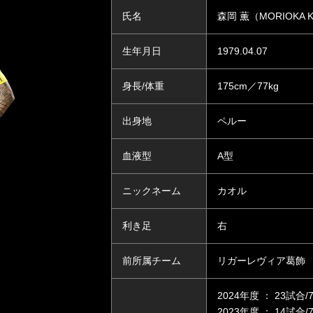
氏名
森岡 薫（MORIOKA 
生年月日
1979.04.07
身長/体重
175cm／77kg
出身地
ペルー
血液型
A型
ニックネーム
カオル
利き足
右
前所属チーム
リガーレヴィア葛飾
2024年度 ： 23試合/
2023年度 ： 14試