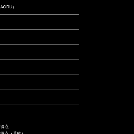
KAORU）
7得点
合/7得点（葛飾）