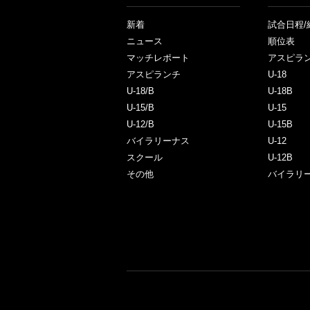
新着
試合日程/
ニュース
順位表
マッチレポート
アスピラ
アスピランチ
U-18
U-18/B
U-18B
U-15/B
U-15
U-12/B
U-15B
バイラリーナス
U-12
スクール
U-12B
その他
バイラリ