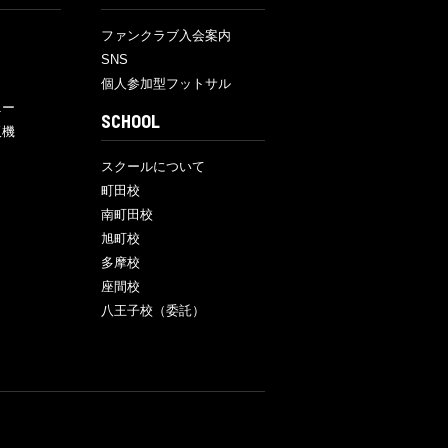
ファンクラブ入会案内
SNS
個人参加型フットサル
ニー
SCHOOL
販機
スクールについて
町田校
南町田校
旭町校
多摩校
座間校
八王子校（委託）