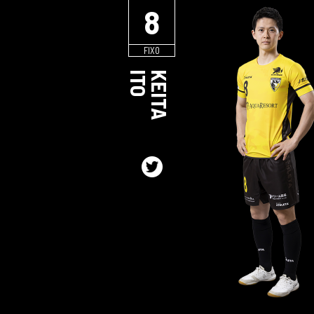
8
FIXO
ITO
KEITA