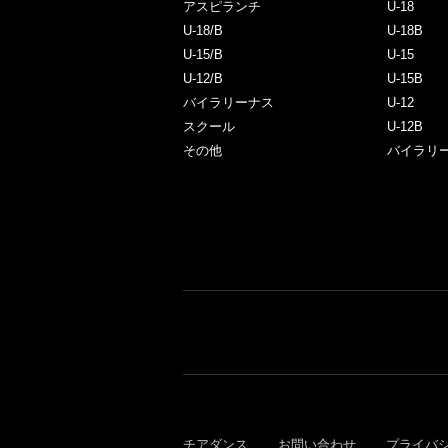
アスピランチ
U-18
U-18/B
U-18B
U-15/B
U-15
U-12/B
U-15B
バイラリーナス
U-12
スクール
U-12B
その他
バイラリ
チアダンス
お問い合わせ
プライバ