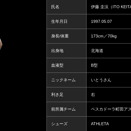
氏名
伊藤 圭汰（ITO KEIT
生年月日
1997.05.07
身長/体重
173cm／70kg
出身地
北海道
血液型
B型
ニックネーム
いとうさん
利き足
右
前所属チーム
ペスカドーラ町田ア
シューズ
ATHLETA