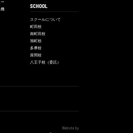
ニー
SCHOOL
販機
スクールについて
町田校
南町田校
旭町校
多摩校
座間校
八王子校（委託）
Website by