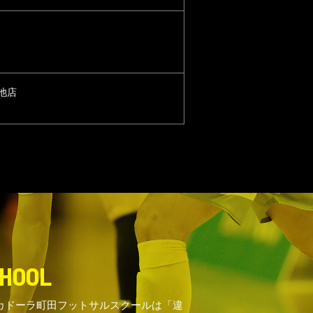
師池店
HOOL
カドーラ町田フットサルスクールは「違