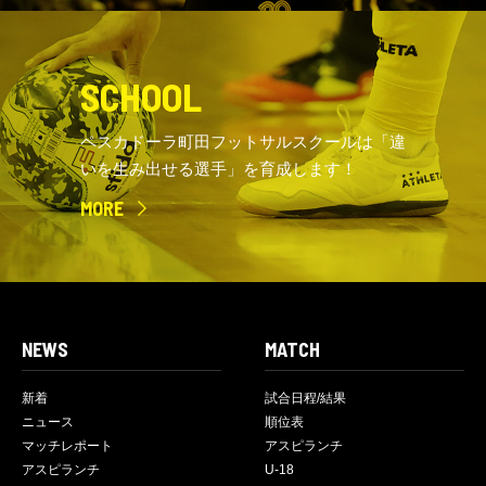
SCHOOL
ペスカドーラ町田フットサルスクールは「違
いを生み出せる選手」を育成します！
MORE
NEWS
MATCH
新着
試合日程/結果
ニュース
順位表
マッチレポート
アスピランチ
アスピランチ
U-18