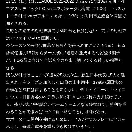
12/19（日）にF.LEAGUE 2021-2022 Division１第19節 立川・府
中アスレティックF.C. vs エスポラーダ北海道（11:00）、ペスカ
ドーラ町田 vs ボアルース長野（13:30）が町田市立総合体育館で
開催される。
長野との過去の対戦成績では5勝1分と負けはない。前回の対戦で
はアウェイで6-0と圧勝した。
今シーズンの長野は開幕から勝点を得られずにいたものの、新監
督就任後の15節からチーム初の2連勝を達成するなど登り調子
だ。F1残留に向けて全試合全力を出し切ってくる難しい相手と
なる。
我らが町田はここまで8勝4分5敗の3位。新生日本代表に5人が選
出され、今シーズン加入した19歳の山中翔斗・17歳の原田快の
台頭など成長は留まることを知らない。金山・イゴール・ヴィニ
シウス・日根野谷のベテラン勢が日々この成長を支え続けてい
る。残り5試合中4試合がホームゲームとなる終盤戦で、勝利を重
ねることができれば上位に食い込むことは可能だろう。
サポーターに勝利を捧げるために、一つひとつのプレーに全力を
尽くし、毎試合成長を重ね突き抜けていきたい。