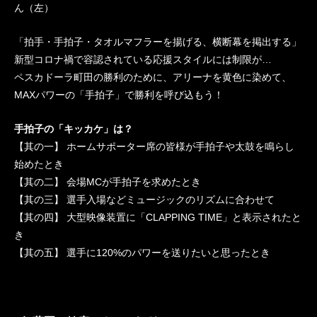
ん（左）
「拍手・手拍子・タオルマフラーを揚げる、横断幕を掲出する」
新型コロナ禍で容認されている応援スタイルには制限が…
ペスカドーラ町田の勝利のために、アリーナを黄色に染めて、
MAXパワーの「手拍子」で勝利を呼び込もう！
手拍子の「キッカケ」は？
【其の一】 ホームサポーター席の皆様が手拍子や太鼓を鳴らし
始めたとき
【其の二】 会場MCが手拍子を求めたとき
【其の三】 選手入場などミュージックのリズムに合わせて
【其の四】 大型映像装置に「CLAPPING TIME」と表示されたと
き
【其の五】 選手に120%のパワーを送りたいと思ったとき