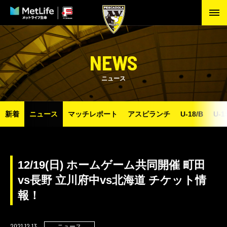
NEWS
ニュース
新着
ニュース
マッチレポート
アスピランチ
U-18/B
U-1
12/19(日) ホームゲーム共同開催 町田
vs長野 立川府中vs北海道 チケット情
報！
2021.12.13
ニュース