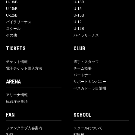
U-18/B
U-18B
U-15/B
U-15
U-12/B
U-15B
バイラリーナス
U-12
スクール
U-12B
その他
バイラリーナス
TICKETS
CLUB
チケット情報
選手・スタッフ
電子チケット購入方法
チーム概要
パートナー
ARENA
サポートカンパニー
ペスカドーラ自販機
アリーナ情報
観戦注意事項
FAN
SCHOOL
ファンクラブ入会案内
スクールについて
SNS
町田校