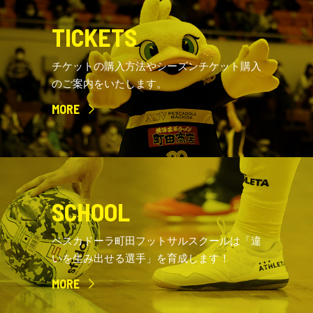
TICKETS
チケットの購入方法やシーズンチケット購入
のご案内をいたします。
MORE
SCHOOL
ペスカドーラ町田フットサルスクールは「違
いを生み出せる選手」を育成します！
MORE