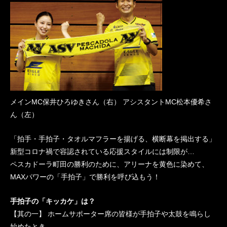
メインMC保井ひろゆきさん（右） アシスタントMC松本優希さ
ん（左）
「拍手・手拍子・タオルマフラーを揚げる、横断幕を掲出する」
新型コロナ禍で容認されている応援スタイルには制限が…
ペスカドーラ町田の勝利のために、アリーナを黄色に染めて、
MAXパワーの「手拍子」で勝利を呼び込もう！
手拍子の「キッカケ」は？
【其の一】 ホームサポーター席の皆様が手拍子や太鼓を鳴らし
始めたとき