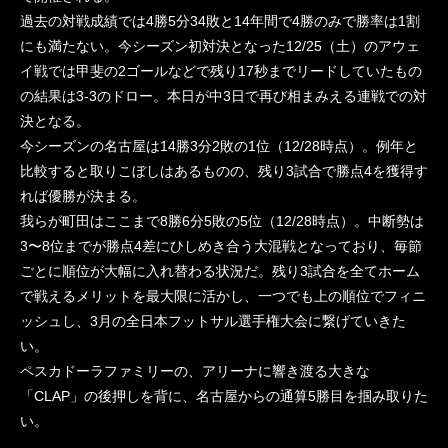
過去の対戦成績では4勝5分34敗と14年間で4勝のみで勝率は1割
にも満たない。今シーズン初対決となった12/25（土）のアウェ
イ戦では甲斐の2ゴールなどで残り17秒までリードしていたもの
の結果は3-3のドロー。本日が中3日で再び相まみえる連戦での対
決となる。
今シーズンの名古屋は14勝3分2敗の1位（12/28時点）。例年と
比較すると取りこぼしはあるものの、残り3試合で勝点4を獲得す
れば優勝が決まる。
我らが町田はここまで8勝6分5敗の5位（12/28時点）。中断勢は
3〜8位までが勝点4差にひしめき合う大混戦となっており、毎節
ごとに順位が大幅に入れ替わる状況だ。残り3試合を全てホーム
で戦えるメリットを最大限に活かし、一つでも上の順位でフィニ
ッシュし、3月の全日本フットサル選手権大会に繋げていきた
い。
ペスカドーラファミリーの、アリーナに響き渡る大きな
「CLAP」の後押しを背に、名古屋からの通算5勝目を掴み取りた
い。