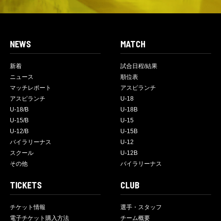
NEWS
MATCH
新着
試合日程/結果
ニュース
順位表
マッチレポート
アスピランチ
アスピランチ
U-18
U-18/B
U-18B
U-15/B
U-15
U-12/B
U-15B
バイラリーナス
U-12
スクール
U-12B
その他
バイラリーナス
TICKETS
CLUB
チケット情報
選手・スタッフ
電子チケット購入方法
チーム概要